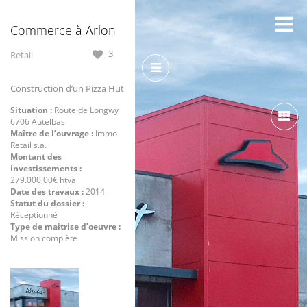
Commerce à Arlon
3
Retail
Construction d’un Pizza Hut
Situation :
Route de Longwy
6706 Autelbas
Maître de l’ouvrage :
Immo
Retail s.a.
Montant des
investissements :
279.000,00€ htva
Date des travaux :
2014
Statut du dossier :
Réceptionné
Type de maitrise d’oeuvre :
Mission complète